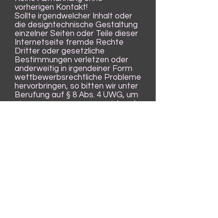
vorherigen Kontakt!
Sollte irgendwelcher Inhalt oder
die designtechnische Gestaltung
einzelner Seiten oder Teile dieser
Internetseite fremde Rechte
Dritter oder gesetzliche
Bestimmungen verletzen oder
anderweitig in irgendeiner Form
wettbewerbsrechtliche Probleme
hervorbringen, so bitten wir unter
Berufung auf § 8 Abs. 4 UWG, um
eine angemessene, ausreichend
erläuternde und schnelle
Nachricht ohne Kostennote. Wir
garantieren, dass die zu Recht
beanstandeten Passagen oder
Teile dieser Webseiten in
angemessener Frist entfernt
bzw. den rechtlichen Vorgaben
umfänglich angepasst werden,
ohne dass von Ihrer Seite die
Einschaltung eines
Rechtsbeistandes erforderlich
ist. Die Einschaltung eines
Anwalts zur für den