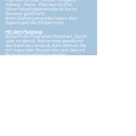
Paznauntal oder Lindau - Bregenz -
Arlberg - Pians - Paznauntal (Die
Silvrettahochalpenstraße ist nur im
Sommer geöffnet!)
Beim Dorfeingang links neben dem
Supermarkt die Straße hoch!
Mit dem Flugzeug:
Ankunft am Flughafen München, Zürich
oder Innsbruck. Weiterreise jeweils mit
der Bahn bis Landeck, dann können Sie
mit regionalen Bussen bis nach See ins
Paznauntal gebracht werden
(Abfahrtszeiten erfahren Sie an allen
Hauptbahnhöfen; Fahrzeit beträgt ca. 45
min bis nach See). Beim Dorfeingang links
neben dem Supermarkt die Straße hoch!
Haus Seeblick