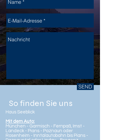
SEND
So finden Sie uns
Haus Seeblick
Mit dem Auto:
München - Garmisch - Fernpaß, Imst -
Landeck - Pians - Paznaun oder
Rosenheim - Inntalautobahn bis Pians -